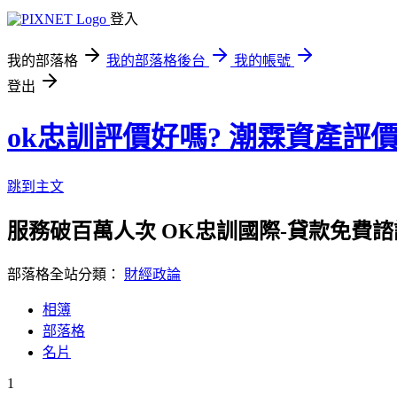
登入
我的部落格
我的部落格後台
我的帳號
登出
ok忠訓評價好嗎? 潮霖資產評價
跳到主文
服務破百萬人次 OK忠訓國際-貸款免費諮詢
部落格全站分類：
財經政論
相簿
部落格
名片
1